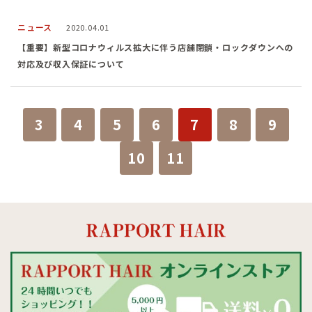
ニュース
2020.04.01
【重要】新型コロナウィルス拡大に伴う店舗閉鎖・ロックダウンへの
対応及び収入保証について
3
4
5
6
7
8
9
10
11