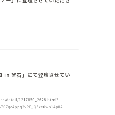
ミナー」に登壇させていただき
 in 釜石」にて登壇させてい
ress/detail/1217850_2628.html?
570Zqc4ppq2vPE_Q5xe0wn14p8A