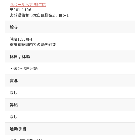
ラポールヘア 柳生店
〒981-1106
宮城県仙台市太白区柳生2丁目5-1
給与
時給1,500円
※扶養範囲内での勤務可能
休日 / 休暇
・週2～3日出勤
賞与
なし
昇給
なし
通勤手当