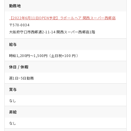
勤務地
【2022年6月11日OPEN予定】ラポールヘア 関西スーパー西郷店
〒570-0034
大阪府守口市西郷通
2-11-14
関西スーパー西郷店
1
階
給与
時給1,200円〜1,500円（土日祝+100 円
）
休日 / 休暇
週1日~5日勤務
賞与
なし
昇給
なし