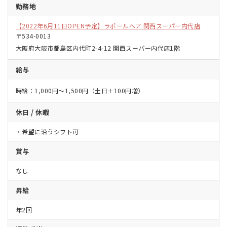
勤務地
【2022年6月11日OPEN予定】ラポールヘア 関西スーパー内代店
〒534-0013
大阪府大阪市都島区内代町
2-4-12
関西スーパー内代店
1
階
給与
時給：1,000円〜1,500円
（土日＋100円増）
休日 / 休暇
・希望に沿うシフト可
賞与
なし
昇給
年2回