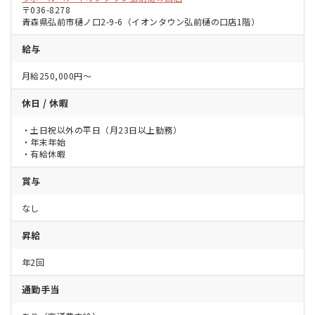
〒036-8278
青森県弘前市樋ノ口2-9-6（イオンタウン弘前樋の口店1階）
給与
月給250,000円～
休日 / 休暇
・土日祝以外の平日（月23日以上勤務）
・年末年始
・有給休暇
賞与
なし
昇給
年2回
通勤手当